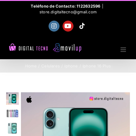
Skip
Teléfono de Contacto: 1122632596
|
store.digitaltecno@gmail.com
to
content
Instagram
YouTube
Tiktok
Home
Celulares
Iphone
Iphone 16 Plus