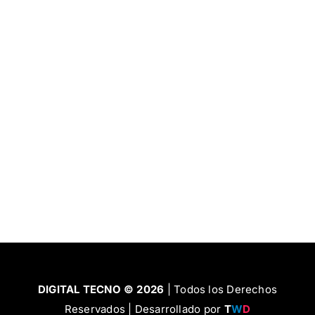
Ut auctor, dui in dictum ultricies, eros elit
condimentum quam, vel rutrum lorem nisl.
DIGITAL TECNO © 2026
| Todos los Derechos
Reservados | Desarrollado por
T
W
D