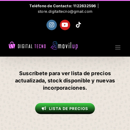
Skip
Teléfono de Contacto: 1122632596
|
store.digitaltecno@gmail.com
to
content
Instagram
YouTube
Tiktok
Suscríbete para ver lista de precios
actualizada, stock disponible y nuevas
incorporaciones.
LISTA DE PRECIOS